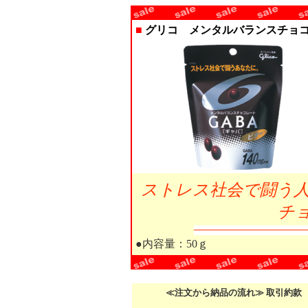
■
グリコ メンタルバランスチョ
ストレス社会で闘う
チ
●内容量：50ｇ
≪注文から納品の流れ≫ 取引約款