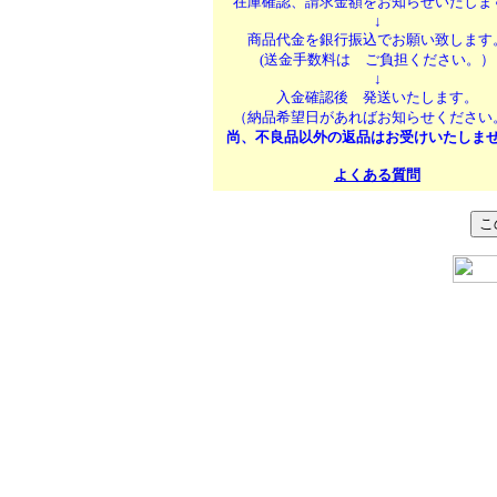
在庫確認、請求金額をお知らせいたしま
↓
商品代金を銀行振込でお願い致します
(送金手数料は ご負担ください。）
↓
入金確認後 発送いたします。
（納品希望日があればお知らせください
尚、不良品以外の返品はお受けいたしま
よくある質問