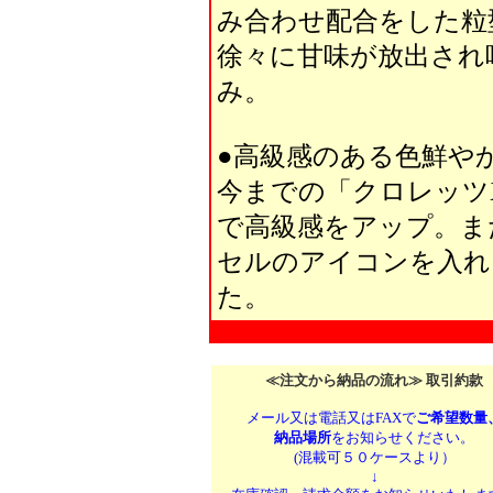
み合わせ配合をした粒
徐々に甘味が放出され
み。
●高級感のある色鮮や
今までの「クロレッツ
で高級感をアップ。ま
セルのアイコンを入れ
た。
≪注文から納品の流れ≫ 取引約款
メール又は電話又はFAXで
ご希望数量
納品場所
をお知らせください。
(混載可５０ケースより）
↓