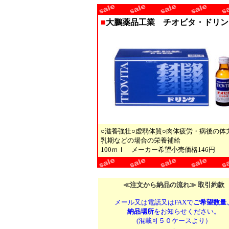
■
大鵬薬品工業 チオビタ・ドリン
○滋養強壮○虚弱体質○肉体疲労・病後の
乳期などの場合の栄養補給
100ｍｌ メーカー希望小売価格146円
≪注文から納品の流れ≫ 取引約款
メール又は電話又はFAXで
ご希望数量
納品場所
をお知らせください。
(混載可５０ケースより）