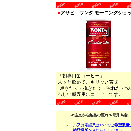
■
アサヒ ワンダ モーニングショッ
「朝専用缶コーヒー」
スッと飲めて、キリッと苦味。
"焼きたて・挽きたて・淹れたて"
わしい朝専用缶コーヒーです。
≪注文から納品の流れ≫ 取引約款
メール又は電話又はFAXで
ご希望数量
納品場所
をお知らせください。