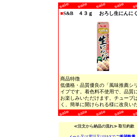
■
S&B ４３ｇ おろし生にんに
商品特徴
低価格・品質優良の「風味推薦シ
イプです。着色料不使用で、品質
お楽しみいただけます。チューブ
く、簡単に開けられる様に改良い
≪注文から納品の流れ≫ 取引約款
メール又は電話又はFAXで
ご希望数量