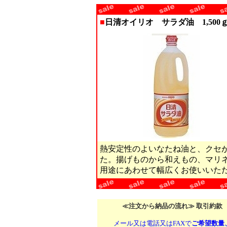
■
日清オイリオ サラダ油 1,500
熱安定性のよいなたね油と、クセ
た。揚げものから和えもの、マリ
用途にあわせて幅広くお使いいた
≪注文から納品の流れ≫ 取引約款
メール又は電話又はFAXで
ご希望数量