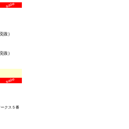
税抜）
税抜）
ークス５番