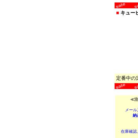
■
キュー
定番中の
≪注
メール
納
在庫確認