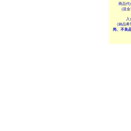
商品代
(送
入
（納品希
尚、不良