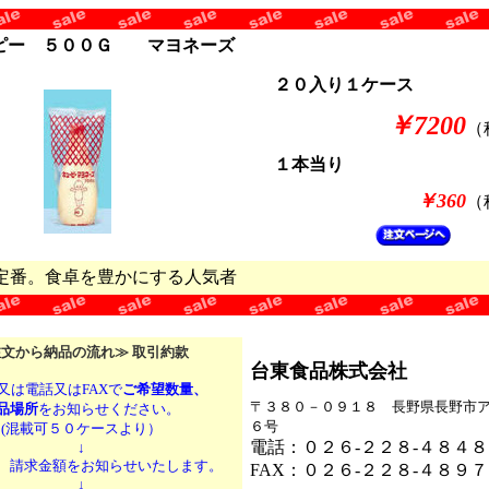
ピー ５００Ｇ マヨネーズ
２０入り１ケース
￥7200
（
１本当り
￥360
（
定番。食卓を豊かにする人気者
文から納品の流れ≫ 取引約款
台東食品株式会社
又は電話又はFAXで
ご希望数量、
〒３８０－０９１８
長野県長野市ア
品場所
をお知らせください。
６号
(混載可５０ケースより）
電話：０２６-２２８-４８４８
↓
、請求金額をお知らせいたします。
FAX：０２６-２２８-４８９７
↓